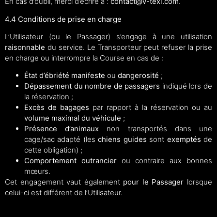
En cas d’oubli, merci d’écrire à :
contact@v-texi.com
.
4.4 Conditions de prise en charge
L’Utilisateur (ou le Passager) s’engage à une utilisation
raisonnable
du service. Le Transporteur peut refuser la prise
en charge ou interrompre la Course en cas de :
État d’ébriété manifeste
ou
dangerosité
;
Dépassement du nombre de passagers
indiqué lors de
la réservation ;
Excès de bagages
par rapport à la réservation ou au
volume maximal du véhicule
;
Présence d’animaux
non transportés dans une
cage/sac adapté (les
chiens guides
sont
exemptés
de
cette obligation) ;
Comportement outrancier
ou contraire aux bonnes
mœurs.
Cet engagement vaut également
pour le Passager
lorsque
celui-ci est différent de l’Utilisateur.