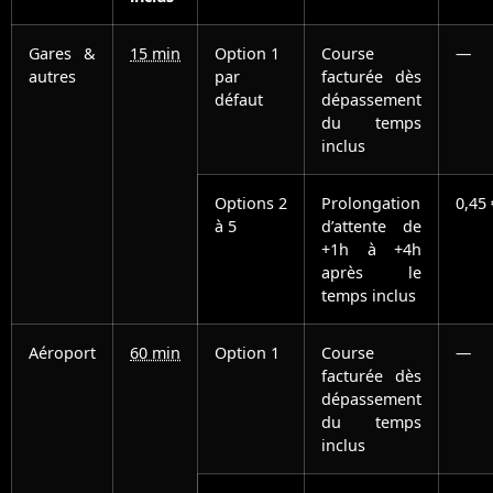
Gares &
15 min
Option 1
Course
—
autres
par
facturée dès
défaut
dépassement
du temps
inclus
Options 2
Prolongation
0,45
à 5
d’attente de
+1h à +4h
après le
temps inclus
Aéroport
60 min
Option 1
Course
—
facturée dès
dépassement
du temps
inclus